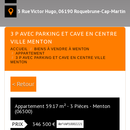
3 Rue Victor Hugo, 06190 Roquebrune-Cap-Martin
3 P AVEC PARKING ET CAVE EN CENTRE
VILLE MENTON
ACCUEIL
BIENS À VENDRE À MENTON
APPARTEMENT
3 P AVEC PARKING ET CAVE EN CENTRE VILLE
MENTON
< Retour
Appartement 59.17 m² - 3 Pièces - Menton
(06500)
PRIX
346 500
€
Nouveauté
Ref VAP10002221