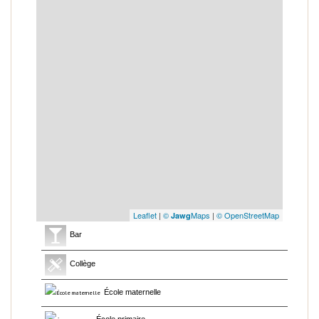
Leaflet
|
©
Maps
|
© OpenStreetMap
Jawg
Bar
Collège
École maternelle