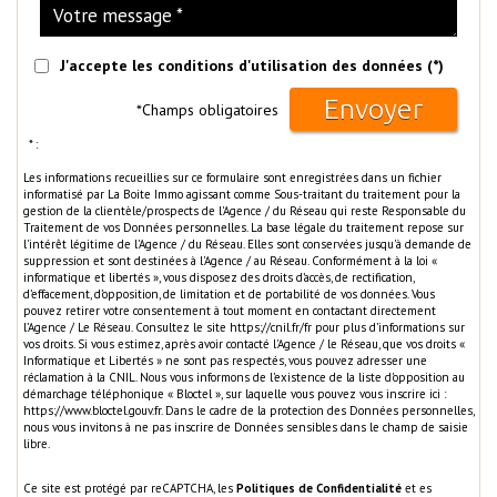
J'accepte les conditions d'utilisation des données (*)
Envoyer
*Champs obligatoires
* :
Les informations recueillies sur ce formulaire sont enregistrées dans un fichier
informatisé par La Boite Immo agissant comme Sous-traitant du traitement pour la
gestion de la clientèle/prospects de l'Agence / du Réseau qui reste Responsable du
Traitement de vos Données personnelles. La base légale du traitement repose sur
l'intérêt légitime de l'Agence / du Réseau. Elles sont conservées jusqu'à demande de
suppression et sont destinées à l'Agence / au Réseau. Conformément à la loi «
informatique et libertés », vous disposez des droits d’accès, de rectification,
d’effacement, d’opposition, de limitation et de portabilité de vos données. Vous
pouvez retirer votre consentement à tout moment en contactant directement
l’Agence / Le Réseau. Consultez le site
https://cnil.fr/fr
pour plus d’informations sur
vos droits. Si vous estimez, après avoir contacté l'Agence / le Réseau, que vos droits «
Informatique et Libertés » ne sont pas respectés, vous pouvez adresser une
réclamation à la CNIL. Nous vous informons de l’existence de la liste d'opposition au
démarchage téléphonique « Bloctel », sur laquelle vous pouvez vous inscrire ici :
https://www.bloctel.gouv.fr
. Dans le cadre de la protection des Données personnelles,
nous vous invitons à ne pas inscrire de Données sensibles dans le champ de saisie
libre.
Ce site est protégé par reCAPTCHA, les
Politiques de Confidentialité
et es