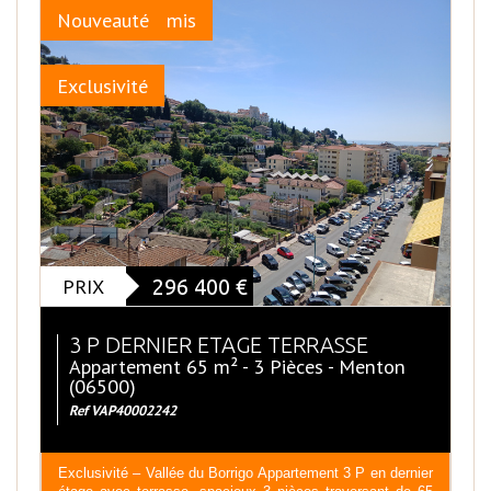
Sous Compromis
Nouveauté
Exclusivité
PRIX
296 400
€
3 P DERNIER ETAGE TERRASSE
Appartement 65 m² - 3 Pièces - Menton
(06500)
Ref VAP40002242
Exclusivité – Vallée du Borrigo Appartement 3 P en dernier