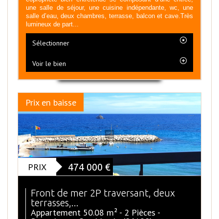
une salle de séjour, une cuisine indépendante, wc, une
salle d’eau, deux chambres, terrasse, balcon et cave.Très
lumineux de part...
Sélectionner
Voir le bien
Prix en baisse
PRIX
474 000
€
Front de mer 2P traversant, deux
terrasses,...
Appartement 50.08 m² - 2 Pièces -