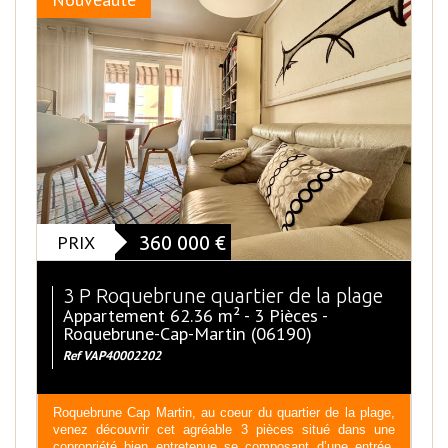
PRIX
360 000
€
3 P Roquebrune quartier de la plage
Appartement 62.36 m² - 3 Pièces -
Roquebrune-Cap-Martin (06190)
Ref VAP40002202
Roquebrune Cap Martin, au coeur du quartier de la plage,
venez découvrir cet agréable 3 pièces situé dans une
copropriété bien entretenue se composant d’une entrée,