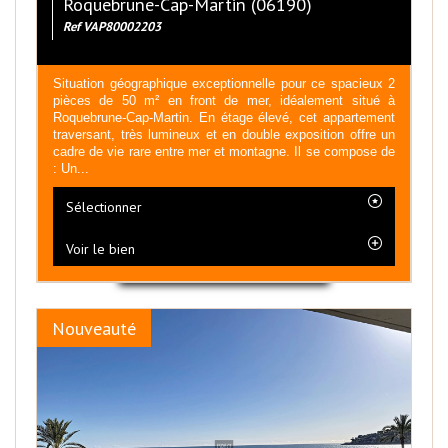
Roquebrune-Cap-Martin (06190)
Ref VAP80002203
Situation géographique exceptionnelle pour ce spacieux 2
pièces de 50 m² en front de mer, idéalement situé à
Roquebrune-Cap-Martin. En étage élevé, cet appartement
traversant, très lumineux et en double exposition offre un
cadre de vie rare entre mer et montagne. Il se compose de
: Un...
Sélectionner
Voir le bien
Nouveauté